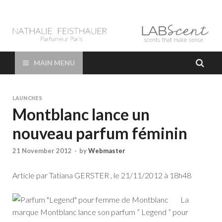
LAB Scent – Nathalie
Parfums de Niche et Sur Mesure – Nez – Nose – Niche and bespoke
Perfume – Nathalie Feisthauer – LAB Scent
Feisthauer –
MAIN MENU
Parfumeur Créateur
LAUNCHES
Paris – Fine
Montblanc lance un
nouveau parfum féminin
Fragrances Bespoke
21 November 2012
-
by
Webmaster
Perfumer
Article par
Tatiana GERSTER
, le 21/11/2012 à 18h48
La
marque Montblanc lance son parfum ” Legend ” pour