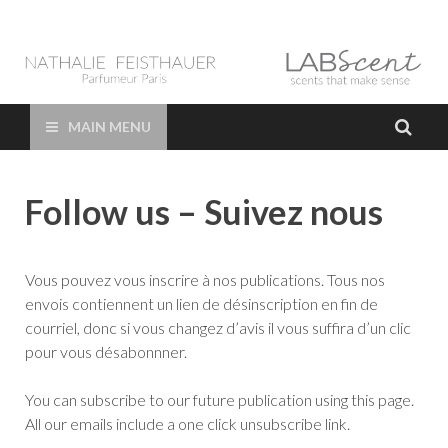
LAB Scent – Nathalie
Parfums de Niche et Sur Mesure – Nez – Nose – Niche and bespoke
Perfume – Nathalie Feisthauer – LAB Scent
Feisthauer –
MAIN MENU
Parfumeur Créateur
Follow us – Suivez nous
Paris – Fine
Fragrances Bespoke
Vous pouvez vous inscrire à nos publications. Tous nos
envois contiennent un lien de désinscription en fin de
Perfumer
courriel, donc si vous changez d’avis il vous suffira d’un clic
pour vous désabonnner.
You can subscribe to our future publication using this page.
All our emails include a one click unsubscribe link.