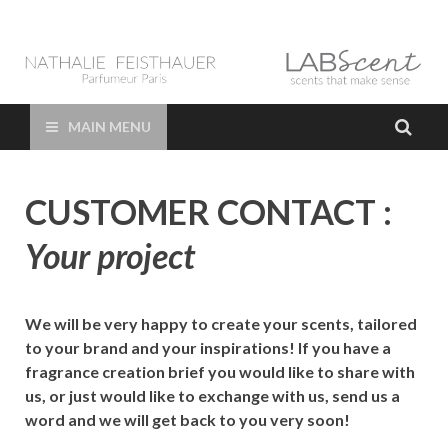
LAB Scent – Nathalie
Parfums de Niche et Sur Mesure – Nez – Nose – Niche and bespoke
Perfume – Nathalie Feisthauer – LAB Scent
Feisthauer –
MAIN MENU
Parfumeur Créateur
CUSTOMER CONTACT :
Paris – Fine
Your project
Fragrances Bespoke
Perfumer
We will be very happy to create your scents, tailored
to your brand and your inspirations! If you have a
fragrance creation brief you would like to share with
us, or just would like to exchange with us, send us a
word and we will get back to you very soon!