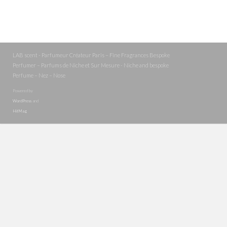
LAB scent - Parfumeur Créateur Paris – Fine Fragrances Bespoke
Perfumer – Parfums de Niche et Sur Mesure - Niche and bespoke
Perfume – Nez – Nose
Powered by
WordPress
and
HitMag
.