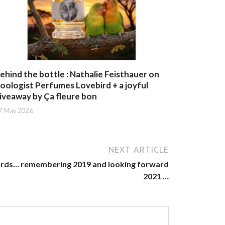
ehind the bottle : Nathalie Feisthauer on
oologist Perfumes Lovebird + a joyful
iveaway by Ça fleure bon
7 May 2026
NEXT ARTICLE
wards… remembering 2019 and looking forward
2021 …