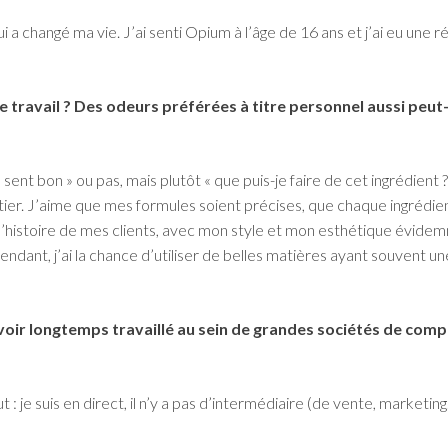
ui a changé ma vie. J’ai senti Opium à l’âge de 16 ans et j’ai eu un
travail ? Des odeurs préférées à titre personnel aussi peut-ê
sent bon » ou pas, mais plutôt « que puis-je faire de cet ingrédient ?
tier. J’aime que mes formules soient précises, que chaque ingrédien
e l’histoire de mes clients, avec mon style et mon esthétique évidem
endant, j’ai la chance d’utiliser de belles matières ayant souvent 
ir longtemps travaillé au sein de grandes sociétés de compos
t : je suis en direct, il n’y a pas d’intermédiaire (de vente, marketin