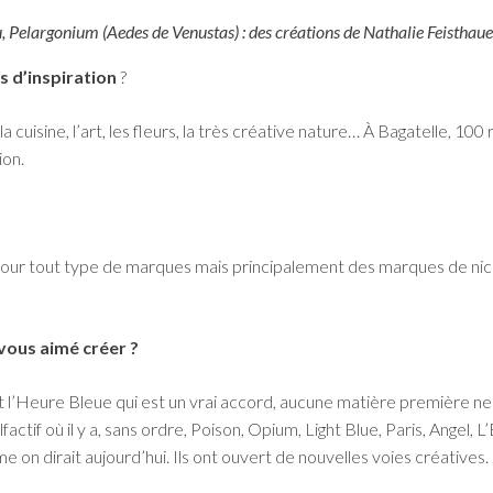
, Pelargonium (Aedes de Venustas) : des créations de Nathalie Feisth
s d’inspiration
?
 la cuisine, l’art, les fleurs, la très créative nature… À Bagatelle, 
ion.
e pour tout type de marques mais principalement des marques de nic
vous aimé créer ?
 serait l’Heure Bleue qui est un vrai accord, aucune matière première
actif où il y a, sans ordre, Poison, Opium, Light Blue, Paris, Angel,
 on dirait aujourd’hui. Ils ont ouvert de nouvelles voies créatives.