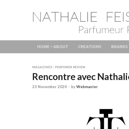
LAB Scent – Natha
Parfums de Niche et Sur Mesure – Nez – Nose – Nich
Fine Fragrances 
HOME – ABOUT
CREATIONS
BRANDS
MAGAZINES
/
PERFUMER REVIEW
Rencontre avec Nathali
23 November 2020
-
by
Webmaster