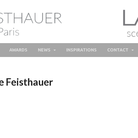
lie Feisthauer – Parfume
e and bespoke Perfume – Nathalie Feisthauer – LAB Scent
Bespoke Perfumer
AWARDS
NEWS
INSPIRATIONS
CONTACT
e Feisthauer