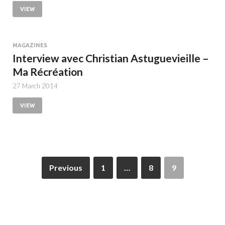
VIEW
MAGAZINES
Interview avec Christian Astuguevieille –
Ma Récréation
27 March 2014
VIEW
Previous
1
…
8
9