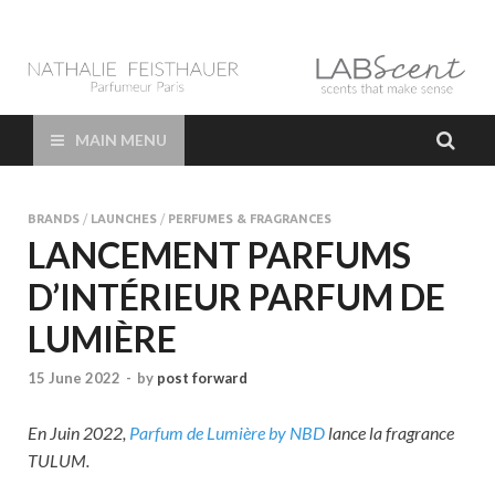
LAB Scent – Nathalie
Parfums de Niche et Sur Mesure – Nez – Nose – Niche and bespoke
Perfume – Nathalie Feisthauer – LAB Scent
Feisthauer –
MAIN MENU
Parfumeur Créateur
BRANDS
/
LAUNCHES
/
PERFUMES & FRAGRANCES
Paris – Fine
LANCEMENT PARFUMS
D’INTÉRIEUR PARFUM DE
Fragrances Bespoke
LUMIÈRE
Perfumer
15 June 2022
-
by
post forward
En Juin 2022,
Parfum de Lumière by NBD
lance la fragrance
TULUM.