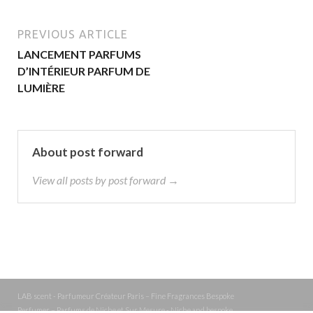
PREVIOUS ARTICLE
LANCEMENT PARFUMS
D’INTÉRIEUR PARFUM DE
LUMIÈRE
About post forward
View all posts by post forward →
LAB scent - Parfumeur Créateur Paris – Fine Fragrances Bespoke
Perfumer – Parfums de Niche et Sur Mesure - Niche and bespoke