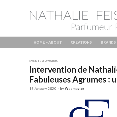
LAB Scent – Natha
Parfums de Niche et Sur Mesure – Nez – Nose – Nich
Fine Fragrances 
HOME – ABOUT
CREATIONS
BRANDS
EVENTS & AWARDS
Intervention de Nathali
Fabuleuses Agrumes : u
16 January 2020
-
by
Webmaster