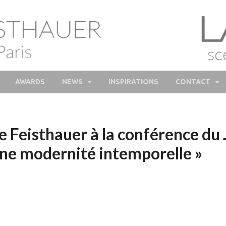
lie Feisthauer – Parfume
e and bespoke Perfume – Nathalie Feisthauer – LAB Scent
Bespoke Perfumer
AWARDS
NEWS
INSPIRATIONS
CONTACT
e Feisthauer à la conférence du 
ne modernité intemporelle »