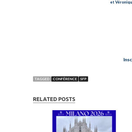
et Véroniq
Insc
TAGGED
CONFÉRENCE
SFP
RELATED POSTS