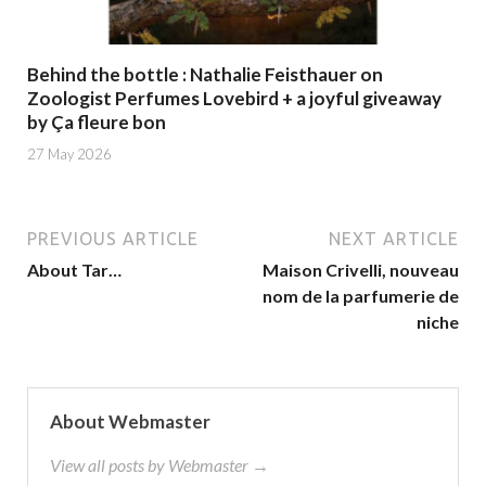
Behind the bottle : Nathalie Feisthauer on
Zoologist Perfumes Lovebird + a joyful giveaway
by Ça fleure bon
27 May 2026
PREVIOUS ARTICLE
NEXT ARTICLE
About Tar…
Maison Crivelli, nouveau
nom de la parfumerie de
niche
About Webmaster
View all posts by Webmaster →