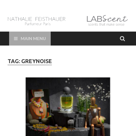
LAB Scent – Nathalie
Parfums de Niche et Sur Mesure – Nez – Nose – Niche and bespoke
Perfume – Nathalie Feisthauer – LAB Scent
Feisthauer –
MAIN MENU
Parfumeur Créateur
TAG:
GREYNOISE
Paris – Fine
Fragrances Bespoke
Perfumer