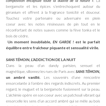
composition encapsule toute la dualité de la nature »
.
La
bergamote et les épices s’entrechoquent autour du
géranium et offrent à la fragrance tonicité et douceur.
Touchez votre partenaire ou adversaire en plein
coeur
avec les notes résineuses de pin tout en le
réconfortant de notes suaves comme la fève tonka et le
bois de cèdre.
Un moment inoubliable,
EN GARDE !
est le parfait
équilibre entre fraîcheur piquante et sensualité virile.
SANS TÉMOIN
, L’ADDICTION DE LA NUIT
Dans la peau d’un dandy parisien, sensuel et
magnétique,
sillonnez les rues de Paris avec
SANS TÉMOIN
,
un ambré vanillé.
Les souvenirs d’une rencontre
ensorcelante à l’ombre des regards indiscrets. Au premier
regard, le muguet et la bergamote fusionnent sur la peau.
L’alchimie opère en son coeur avec un patchouli vibrant qui
ensorcelle les sens d’un accord ambré qui se mêle au bois