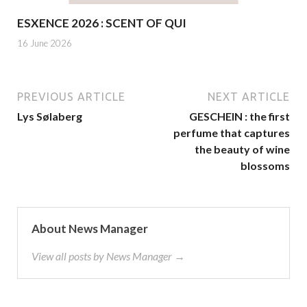
ESXENCE 2026 : SCENT OF QUI
16 June 2026
PREVIOUS ARTICLE
NEXT ARTICLE
Lys Sølaberg
GESCHEIN : the first
perfume that captures
the beauty of wine
blossoms
About News Manager
View all posts by News Manager →