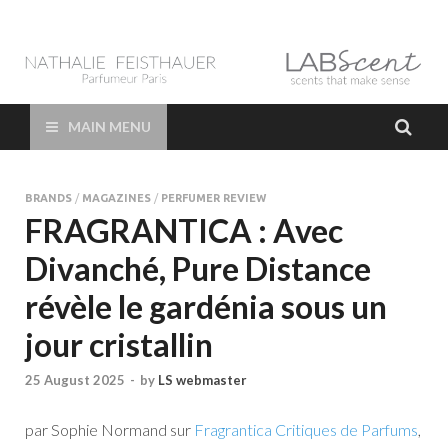
LAB Scent – Nathalie
Parfums de Niche et Sur Mesure – Nez – Nose – Niche and bespoke
Perfume – Nathalie Feisthauer – LAB Scent
Feisthauer –
MAIN MENU
Parfumeur Créateur
BRANDS
/
MAGAZINES
/
PERFUMER REVIEW
Paris – Fine
FRAGRANTICA : Avec
Divanché, Pure Distance
Fragrances Bespoke
révèle le gardénia sous un
Perfumer
jour cristallin
25 August 2025
-
by
LS webmaster
par Sophie Normand sur
Fragrantica Critiques de Parfums
,