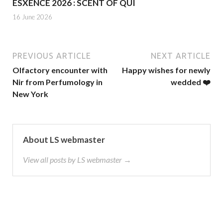
ESXENCE 2026 : SCENT OF QUI
16 June 2026
PREVIOUS ARTICLE
NEXT ARTICLE
Olfactory encounter with
Happy wishes for newly
Nir from Perfumology in
wedded ❤️
New York
About LS webmaster
View all posts by LS webmaster →