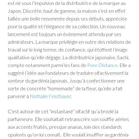
est né sous l’impulsion de la distributrice de la marque au
Japon. Discrète, haut de gamme, la maison s’est en effet
taillée une belle renommée depuis ses débuts, appréciée
pour la qualité et l’élégance de sa collection. Un nouveau
lancement est toujours un événement attendu par ses
admirateurs. La marque privilégie en outre des relations de
travail sur le long terme, de confiance, qui étoffent l’image
qualitative qu’elle dégage. La distributrice japonaise, Sachi,
compte notamment parmi les fans de
Pure Distance
. Elle a
suggéré l’idée aux fondateurs de traduire olfactivement la
senteur du gardénia japonais. Jusqu’à confectionner une
sorte de concrète “homemade” de la fleur, qu’elle a fait
parvenir à
Nathalie Feisthauer
.
C’est autour de cet “instantané” olfactif qu’a brodé la
parfumeure. Elle souhaitait retranscrire son souffle aérien,
aux accents fruités, presque ananas, loin des standards
opulents qu’on lui connaît. Elle voulait insuffler au gardénia