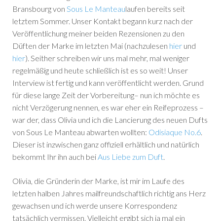
Bransbourg von
Sous Le Manteau
laufen bereits seit
letztem Sommer. Unser Kontakt begann kurz nach der
Veröffentlichung meiner beiden Rezensionen zu den
Düften der Marke im letzten Mai (nachzulesen
hier
und
hier
). Seither schreiben wir uns mal mehr, mal weniger
regelmäßig und heute schließlich ist es so weit! Unser
Interview ist fertig und kann veröffentlicht werden. Grund
für diese lange Zeit der Vorbereitung– nun ich möchte es
nicht Verzögerung nennen, es war eher ein Reifeprozess –
war der, dass Olivia und ich die Lancierung des neuen Dufts
von Sous Le Manteau abwarten wollten:
Odisiaque No.6
.
Dieser ist inzwischen ganz offiziell erhältlich und natürlich
bekommt Ihr ihn auch bei
Aus Liebe zum Duft
.
Olivia, die Gründerin der Marke, ist mir im Laufe des
letzten halben Jahres mailfreundschaftlich richtig ans Herz
gewachsen und ich werde unsere Korrespondenz
tatsächlich vermissen. Vielleicht ergibt sich ja mal ein