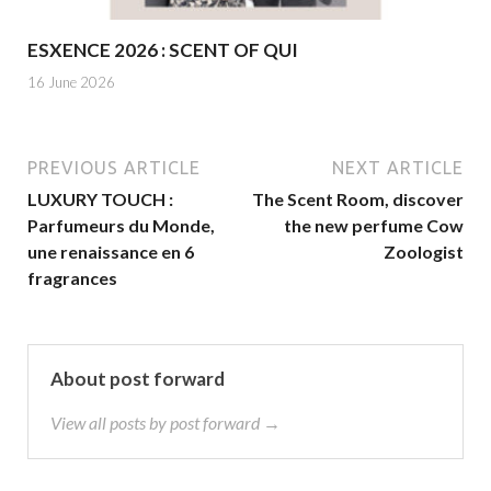
ESXENCE 2026 : SCENT OF QUI
16 June 2026
PREVIOUS ARTICLE
NEXT ARTICLE
LUXURY TOUCH :
The Scent Room, discover
Parfumeurs du Monde,
the new perfume Cow
une renaissance en 6
Zoologist
fragrances
About post forward
View all posts by post forward →