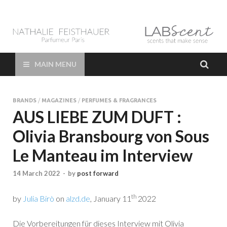
LAB Scent – Nathalie
Parfums de Niche et Sur Mesure – Nez – Nose – Niche and bespoke
Perfume – Nathalie Feisthauer – LAB Scent
Feisthauer –
MAIN MENU
Parfumeur Créateur
BRANDS
/
MAGAZINES
/
PERFUMES & FRAGRANCES
Paris – Fine
AUS LIEBE ZUM DUFT :
Olivia Bransbourg von Sous
Fragrances Bespoke
Le Manteau im Interview
Perfumer
14 March 2022
-
by
post forward
th
by
Julia Birò
on
alzd.de
, January 11
2022
Die Vorbereitungen für dieses Interview mit Olivia