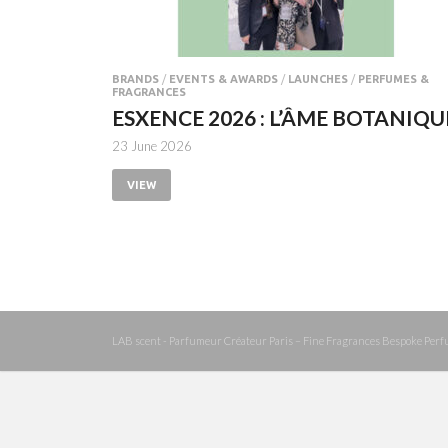
BRANDS
/
EVENTS & AWARDS
/
LAUNCHES
/
PERFUMES &
FRAGRANCES
ESXENCE 2026 : L’ÂME BOTANIQU
23 June 2026
VIEW
LAB scent - Parfumeur Créateur Paris – Fine Fragrances Bespoke Perf