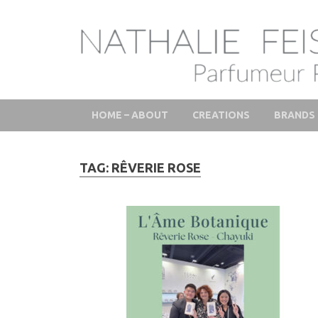
LAB Scent – Natha
Parfums de Niche et Sur Mesure – Nez – Nose – Nich
Fine Fragrances 
HOME – ABOUT
CREATIONS
BRANDS
TAG:
RÊVERIE ROSE