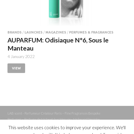
BRANDS
/
LAUNCHES
/
MAGAZINES
/
PERFUMES & FRAGRANCES
AUPARFUM: Odisiaque N°6, Sous le
Manteau
4 January 2022
VIEW
LAB scent - Parfumeur Créateur Paris – Fine Fragrances Bespoke
Perfumer – Parfums de Niche et Sur Mesure - Niche and bespoke
Perfume – Nez – Nose
This website uses cookies to improve your experience. We'll